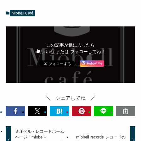
Miobell Café
この記事が気に入ったら
いいね または フォローしてね！
Follow Me
シェアしてね
ミオベル・レコードホーム
ページ「miobell-
miobell records レコードの