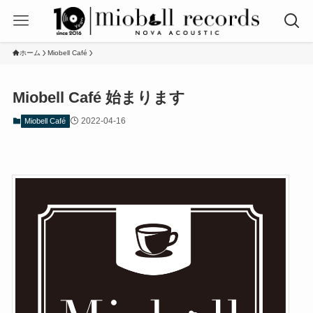
ホーム
Miobell Café
Miobell Café 始まります
2022-04-16
Miobell Café