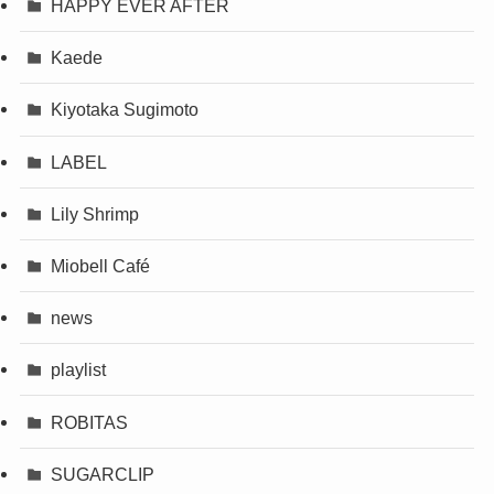
HAPPY EVER AFTER
Kaede
Kiyotaka Sugimoto
LABEL
Lily Shrimp
Miobell Café
news
playlist
ROBITAS
SUGARCLIP