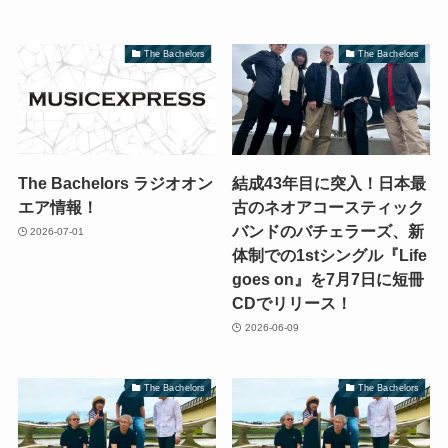
The Bachelors
The Bachelors
The Bachelors ラジオオン
結成43年目に突入！日本最
エア情報！
古のネオアコースティック
バンドのバチェラーズ、新
2026-07-01
体制での1stシングル『Life
goes on』を7月7日に短冊
CDでリリース！
2026-06-09
The Bachelors
The Bachelors