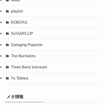
playlist
ROBITAS
SUGARCLIP
Swinging Popsicle
The Bachelors
Three Berry Icecream
Yu Tokiwa
メタ情報