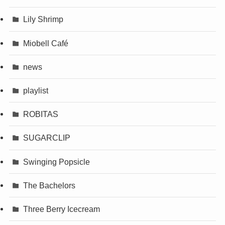
Lily Shrimp
Miobell Café
news
playlist
ROBITAS
SUGARCLIP
Swinging Popsicle
The Bachelors
Three Berry Icecream