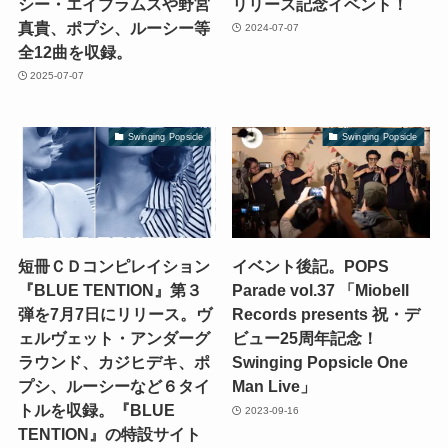
シー・エイブラムスや野宮
リリース記念イベント！
真貴、ポプシ、ルーシー等
2024-07-07
全12曲を収録。
2025-07-07
Swinging Popsicle
Swinging Popsicle
短冊ＣＤコンピレイション
イベント後記。POPS
『BLUE TENTION』第３
Parade vol.37 「Miobell
弾を7月7日にリリース。ヴ
Records presents 祝・デ
ェルヴェット・アンダーグ
ビュー25周年記念！
ラウンド、カジヒデキ、ポ
Swinging Popsicle One
プシ、ルーシーなど６タイ
Man Live」
トルを収録。『BLUE
2023-09-16
TENTION』の特設サイト