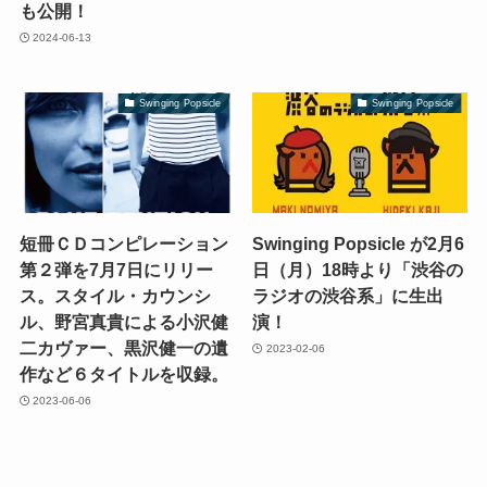
も公開！
2024-06-13
Swinging Popsicle
Swinging Popsicle
短冊ＣＤコンピレーション
Swinging Popsicle が2月6
第２弾を7月7日にリリー
日（月）18時より「渋谷の
ス。スタイル・カウンシ
ラジオの渋谷系」に生出
ル、野宮真貴による小沢健
演！
二カヴァー、黒沢健一の遺
2023-02-06
作など６タイトルを収録。
2023-06-06