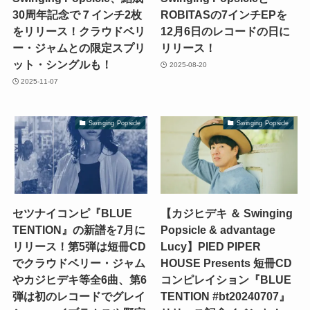
30周年記念で７インチ2枚
ROBITASの7インチEPを
をリリース！クラウドベリ
12月6日のレコードの日に
ー・ジャムとの限定スプリ
リリース！
ット・シングルも！
2025-08-20
2025-11-07
Swinging Popsicle
Swinging Popsicle
セツナイコンピ『BLUE
【カジヒデキ ＆ Swinging
TENTION』の新譜を7月に
Popsicle & advantage
リリース！第5弾は短冊CD
Lucy】PIED PIPER
でクラウドベリー・ジャム
HOUSE Presents 短冊CD
やカジヒデキ等全6曲、第6
コンピレイション『BLUE
弾は初のレコードでグレイ
TENTION #bt20240707』