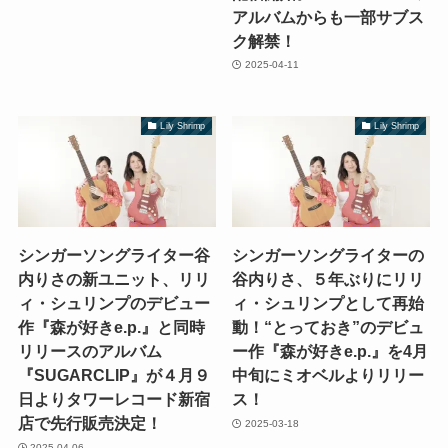
アルバムからも一部サブス
ク解禁！
2025-04-11
Lily Shrimp
Lily Shrimp
シンガーソングライター谷
シンガーソングライターの
内りさの新ユニット、リリ
谷内りさ、５年ぶりにリリ
ィ・シュリンプのデビュー
ィ・シュリンプとして再始
作『森が好きe.p.』と同時
動！“とっておき”のデビュ
リリースのアルバム
ー作『森が好きe.p.』を4月
『SUGARCLIP』が４月９
中旬にミオベルよりリリー
日よりタワーレコード新宿
ス！
店で先行販売決定！
2025-03-18
2025-04-06