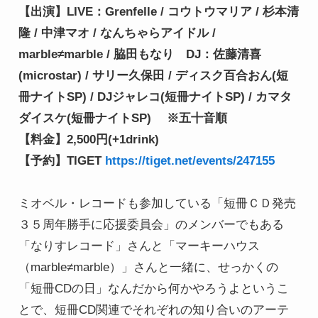
【出演】LIVE：Grenfelle / コウトウマリア / 杉本清
隆 / 中津マオ / なんちゃらアイドル / 
marble≠marble / 脇田もなり　DJ：佐藤清喜
(microstar) / サリー久保田 / ディスク百合おん(短
冊ナイトSP) / DJジャレコ(短冊ナイトSP) / カマタ
ダイスケ(短冊ナイトSP) 　※五十音順

【料金】2,500円(+1drink)

【予約】TIGET 
https://tiget.net/events/247155
ミオベル・レコードも参加している「短冊ＣＤ発売
３５周年勝手に応援委員会」のメンバーでもある
「なりすレコード」さんと「マーキーハウス
（marble≠marble）」さんと一緒に、せっかくの
「短冊CDの日」なんだから何かやろうよというこ
とで、短冊CD関連でそれぞれの知り合いのアーテ