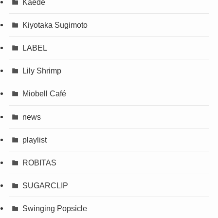
Kaede
Kiyotaka Sugimoto
LABEL
Lily Shrimp
Miobell Café
news
playlist
ROBITAS
SUGARCLIP
Swinging Popsicle