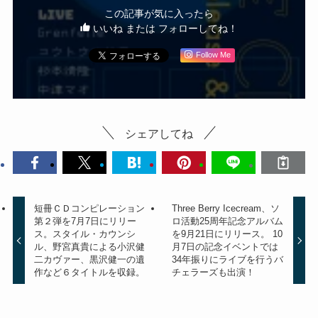
この記事が気に入ったら
いいね または フォローしてね！
Follow Me
シェアしてね
短冊ＣＤコンピレーション
Three Berry Icecream、ソ
第２弾を7月7日にリリー
ロ活動25周年記念アルバム
ス。スタイル・カウンシ
を9月21日にリリース。 10
ル、野宮真貴による小沢健
月7日の記念イベントでは
二カヴァー、黒沢健一の遺
34年振りにライブを行うバ
作など６タイトルを収録。
チェラーズも出演！