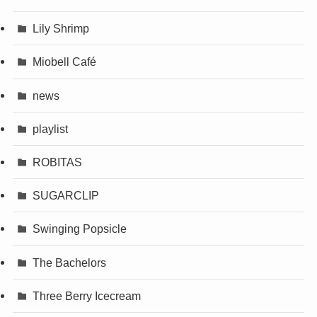
Lily Shrimp
Miobell Café
news
playlist
ROBITAS
SUGARCLIP
Swinging Popsicle
The Bachelors
Three Berry Icecream