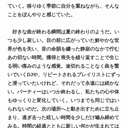
ていく。移りゆく季節に自分を重ねながら、そんな
ことをぼんやりと感じていた。
　好きな曲が終わる瞬間は夏の終わりのようだ。い
つも少し寂しい。目の前に広がっていた鮮やかな世
界が色を失い、音の余韻を纏った静寂のなかで佇む
あの切ない時間。獲得と喪失を繰り返すことで生じ
る弱い痛みのような感覚。途切れることなく曲を繋
いでいくDJや、リピートされるプレイリストにずっ
と浸っていたいけれど、それだって永遠には続かな
い。パーティーはいつか終わるし、私たちの心や体
もゆっくりと変化していく。いつまでも同じではい
られないのだ。次の場所へと動き出すために立ち止
まり、過ぎ去った眩しい時間を少しだけ噛み締めて
みる。時間の経過とともに新しい何かが生まれては