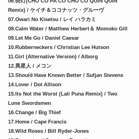
06.街灯(CHO CO PA CO CHO CO QUIN QUIN 
Remix) / ケイチ＆ココナッツ・グルーヴ
07.Owari No Kisetsu / レイ ハラカミ
08.Calm Water / Matthew Herbert＆ Momoko Gill
09.Let Me Go / Daniel Caesar
10.Rubberneckers / Christian Lee Hutson
11.Girl (Alternative Version) / Alborg
12.異星人 / メコン
13.Should Have Known Better / Sufjan Stevens
14.Lover / Dot Allison
15.Its Not the Worst (Lali Puna Remix) / Two 
Lone Swordsmen
16.Change / Big Thief
17.Home / Cape Francis
18.Wild Roses / Bill Ryder-Jones