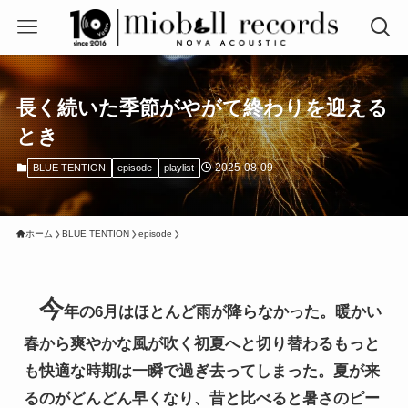
長く続いた季節がやがて終わりを迎える
とき
2025-08-09
BLUE TENTION
episode
playlist
ホーム
BLUE TENTION
episode
今
年の6月はほとんど雨が降らなかった。暖かい
春から爽やかな風が吹く初夏へと切り替わるもっと
も快適な時期は一瞬で過ぎ去ってしまった。夏が来
るのがどんどん早くなり、昔と比べると暑さのピー