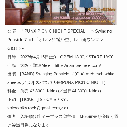
公演：「PUNX PICNIC NIGHT SPECIAL」 〜Swinging 
Popsicle 7inch「オレンジ/遠い空」レコ発ワンマン
GIG‼︎‼︎〜

日時：2023年4月15日(土)　OPEM 18:30／START 19:00 

会場：大阪・難波Mele　https://namba-mele.com/

出演：[BAND] Swinging Popsicle ／(O.A) meh meh white 
sheeps ／[DJ] スパスパ店長(PUNX PICNIC NIGHT)

料金：前売 ¥3,800(+1drink)／当日¥4,300(+1drink)

予約：[TICKET ] SPICY SPIKY : 
spicyspiky.rock@gmail.com／e+

備考：入場順は①イープラス②主催、Mele前売り③取り置
き④当日券になります 