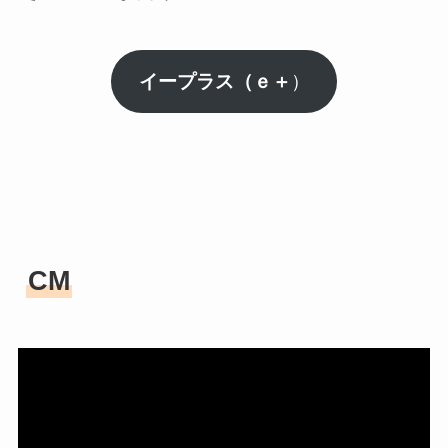
イープラス（ｅ＋
）
CM